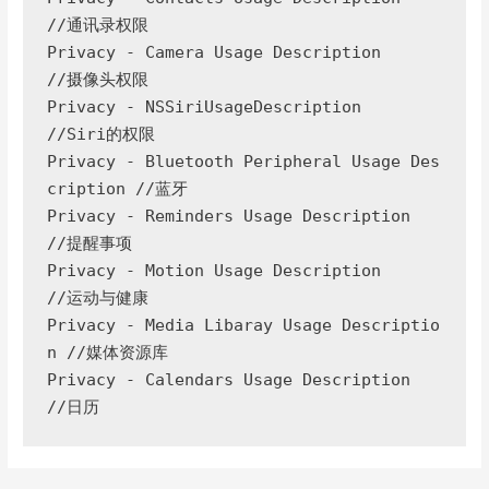
//通讯录权限

Privacy - Camera Usage Description     
//摄像头权限

Privacy - NSSiriUsageDescription       
//Siri的权限

Privacy - Bluetooth Peripheral Usage Des
cription //蓝牙

Privacy - Reminders Usage Description  
//提醒事项

Privacy - Motion Usage Description     
//运动与健康

Privacy - Media Libaray Usage Descriptio
n //媒体资源库

Privacy - Calendars Usage Description  
//日历