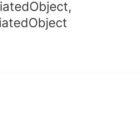
iatedObject,
iatedObject