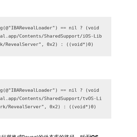
g(@"IBARevealLoader") == nil ? (void 
eal.app/Contents/SharedSupport/iOS-Lib
rk/RevealServer", 0x2) : ((void*)0)
g(@"IBARevealLoader") == nil ? (void 
eal.app/Contents/SharedSupport/tvOS-Li
ork/RevealServer", 0x2) : ((void*)0)
替换成Reveal的动态库的路径，对于
iOS