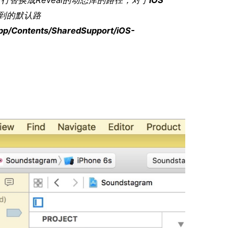
找到的默认路
app/Contents/SharedSupport/iOS-
，