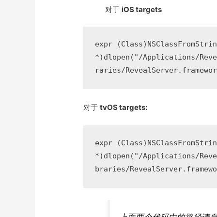
对于
iOS targets
expr (Class)NSClassFromStrin
*)dlopen("/Applications/Rev
raries/RevealServer.framewo
对于
tvOS targets:
expr (Class)NSClassFromStrin
*)dlopen("/Applications/Rev
braries/RevealServer.framew
上面两个代码中的路径请自行