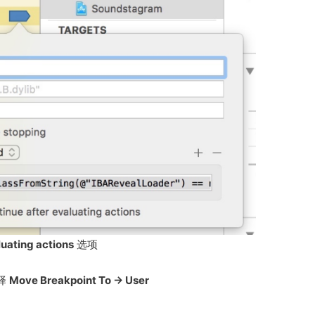
luating actions
选项
择
Move Breakpoint To → User