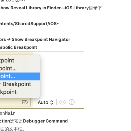
how Reveal Library in Finder--iOS Library
目录下
ontents/SharedSupport/iOS-
ors → Show Breakpoint Navigator
bolic Breakpoint
onMain 
ction
选项是
Debugger Command
下面的文本框。